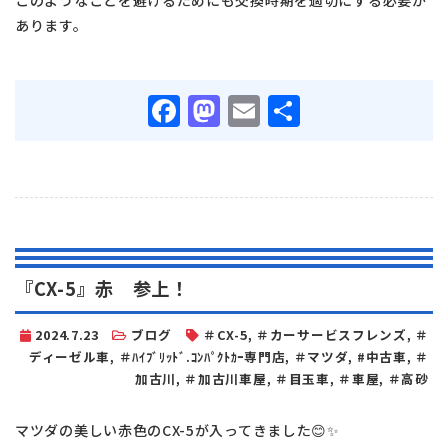
このようなことを避けるためにも交換時期を適切にする必要が
あります。
Facebook
Mastodon
Email
共
有
『CX-5』赤 参上！
2024.7.23
ブログ
＃CX-5
,
＃カーサービスフレンズ
,
＃
ディーゼル車
,
＃ﾊｲﾌﾞﾘｯﾄﾞ.ｺﾝﾊﾟｸﾄｶｰ専門店
,
＃マツダ
,
#中古車
,
＃
加古川
,
＃加古川車屋
,
＃目玉車
,
＃車屋
,
＃高砂
マツダの美しい赤色のCX-5が入ってきました😊✨