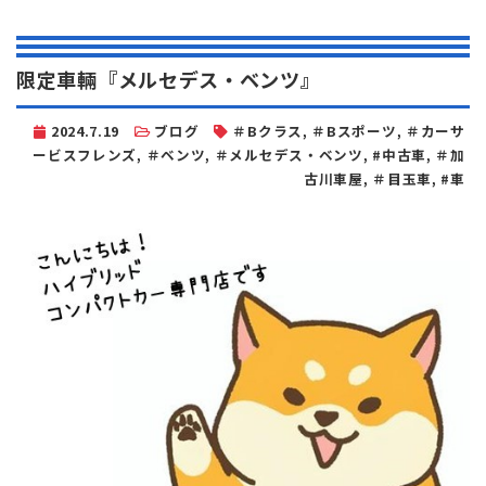
限定車輛『メルセデス・ベンツ』
2024.7.19
ブログ
＃Bクラス
,
＃Bスポーツ
,
＃カーサ
ービスフレンズ
,
＃ベンツ
,
＃メルセデス・ベンツ
,
#中古車
,
＃加
古川車屋
,
＃目玉車
,
#車