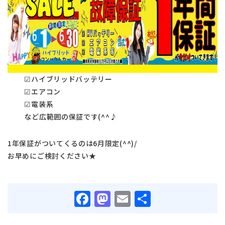
☑ハイブリッドバッテリー
☑エアコン
☑電装系
など広範囲の保証です(^^♪
1年保証がついてくるのは6月限定(^^)/
お早めにご検討ください★
Facebook
Mastodon
Email
共
有