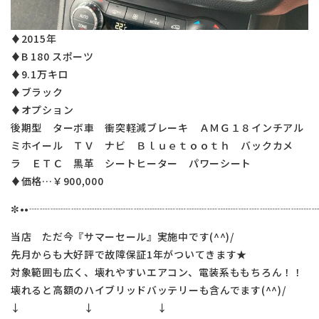
♦2015年
♦B 180 スポーツ
♦9.1万キロ
♦ブラック
♦オプション
後期型 ターボ車 衝突軽減ブレーキ ＡＭＧ１８インチアル
ミホイール ＴＶ ナビ Ｂｌｕｅｔｏｏｔｈ バックカメ
ラ ＥＴＣ 黒革 シートヒーター パワーシート
♦価格…￥900,000
✼••┈┈┈┈┈┈┈┈┈┈┈┈┈┈┈┈┈┈┈┈┈┈┈┈┈┈┈┈
当店 ただ今『サマーセール』実施中です(^^)/
先月からも大好評で故障保証1年がついてきます★
対象範囲も広く、壊れやすいエアコン、電装系ももちろん！！
壊れると高額のハイブリッドバッテリーも含んでます(^^)/
↓ ↓ ↓