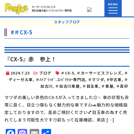
MENU
スタッフブログ
#＃CX-5
『CX-5』赤 参上！
2024.7.23
ブログ
＃CX-5
,
＃カーサービスフレンズ
,
＃
ディーゼル車
,
＃ﾊｲﾌﾞﾘｯﾄﾞ.ｺﾝﾊﾟｸﾄｶｰ専門店
,
＃マツダ
,
#中古車
,
＃
加古川
,
＃加古川車屋
,
＃目玉車
,
＃車屋
,
＃高砂
マツダの美しい赤色のCX-5が入ってきました😊✨ 車の状態も非
常に良く、目立つ傷もなく魅力的な車です👍🚗魅力的な価格設
定しておりますので、是非ご検討ください💕目玉車の為すぐ売
れてしまう可能性大です🥺前もって在庫確認、来店 […]
Facebook
Mastodon
Email
共