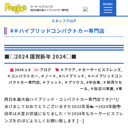
MENU
スタッフブログ
#＃ハイブリッドコンパクトカー専門店
■□2024 謹賀新年 2024□■
2024.1.8
ブログ
＃アクア
,
＃カーサービスフレンズ
,
＃コンパクトカー
,
＃ノート
,
#ハイブリッド
,
＃ハイブリッドコン
パクトカー専門店
,
＃フィット
,
＃プリウス
,
#中古車
,
＃初売りセ
ール
,
＃加古川車屋
,
#車
西日本最大級ハイブリッド・コンパクトカー専門店です(^^)/
あけましておめでとうございます🌸2023年兎🐇→2024年龍🐉
旧年は大変お世話になりました！🌸2024年もカーサービスフレ
ンズをのほどよろしくお願い致します […]