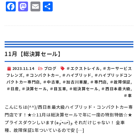
Facebook
Mastodon
Email
共
有
11月【総決算セール】
2023.11.14
ブログ
＃エクストレイル
,
＃カーサービス
フレンズ
,
＃コンパクトカー
,
＃ハイブリッド
,
＃ハイブリッドコン
パクトカー専門店
,
＃中古車
,
＃加古川車屋
,
＃専門店
,
＃故障保証
,
＃日産
,
＃決算セール
,
＃目玉車
,
＃総決算セール
,
＃西日本最大級
,
＃車
こんにちは(^^)/西日本最大級ハイブリッド・コンパクトカー専
門店です！★☆11月は総決算セールで年に一度の特別特価☆★
プライスダウンしいます(๑و•̀ω•́)و それだけじゃない！ 全車
種、故障保証1年ついているので安 […]