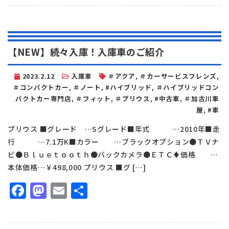
【NEW】続々入庫！入庫車のご紹介
2023.2.12
入庫車
＃アクア
,
＃カーサービスフレンズ
,
＃コンパクトカー
,
＃ノート
,
#ハイブリッド
,
＃ハイブリッドコン
パクトカー専門店
,
＃フィット
,
＃プリウス
,
#中古車
,
＃加古川車
屋
,
#車
プリウス ■グレード …Sグレード■年式 …2010年■走
行 …7.1万K■カラー …ブラックオプション●ＴＶナ
ビ●Ｂｌｕｅｔｏｏｔｈ●バックカメラ●ＥＴＣ♦価格 …
本体価格…￥498,000 プリウス ■グ […]
Facebook
Mastodon
Email
共
有