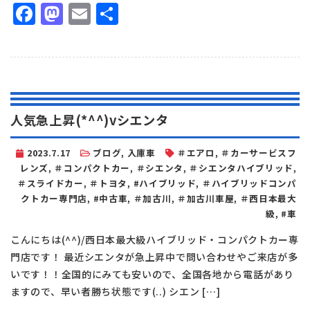
Facebook
Mastodon
Email
共
有
人気急上昇(*^^)vシエンタ
2023.7.17
ブログ
,
入庫車
＃エアロ
,
＃カーサービスフ
レンズ
,
＃コンパクトカー
,
＃シエンタ
,
＃シエンタハイブリッド
,
＃スライドカー
,
＃トヨタ
,
#ハイブリッド
,
＃ハイブリッドコンパ
クトカー専門店
,
#中古車
,
＃加古川
,
＃加古川車屋
,
＃西日本最大
級
,
#車
こんにちは(^^)/西日本最大級ハイブリッド・コンパクトカー専
門店です！ 最近シエンタが急上昇中で問い合わせやご来店が多
いです！！全国的にみても安いので、全国各地から電話があり
ますので、早い者勝ち状態です(..) シエン […]