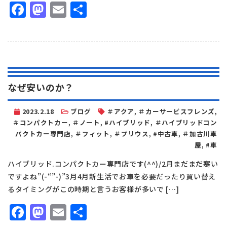
Facebook
Mastodon
Email
共
有
なぜ安いのか？
2023.2.18
ブログ
＃アクア
,
＃カーサービスフレンズ
,
＃コンパクトカー
,
＃ノート
,
#ハイブリッド
,
＃ハイブリッドコン
パクトカー専門店
,
＃フィット
,
＃プリウス
,
#中古車
,
＃加古川車
屋
,
#車
ハイブリッド.コンパクトカー専門店です(^^)/2月まだまだ寒い
ですよね”(-“”-)”3月4月新生活でお車を必要だったり買い替え
るタイミングがこの時期と言うお客様が多いで […]
Facebook
Mastodon
Email
共