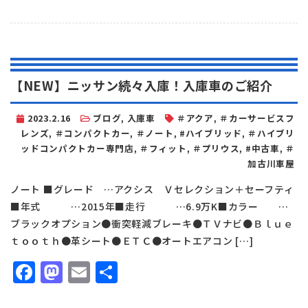
有
【NEW】ニッサン続々入庫！入庫車のご紹介
2023.2.16
ブログ
,
入庫車
＃アクア
,
＃カーサービスフ
レンズ
,
＃コンパクトカー
,
＃ノート
,
#ハイブリッド
,
＃ハイブリ
ッドコンパクトカー専門店
,
＃フィット
,
＃プリウス
,
#中古車
,
＃
加古川車屋
ノート ■グレード …アクシス Ｖセレクション＋セーフティ
■年式 …2015年■走行 …6.9万K■カラー …
ブラックオプション●衝突軽減ブレーキ●ＴＶナビ●Ｂｌｕｅ
ｔｏｏｔｈ●革シート●ＥＴＣ●オートエアコン […]
Facebook
Mastodon
Email
共
有