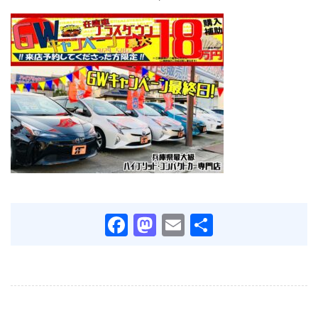
Facebook
Mastodon
Email
共
有