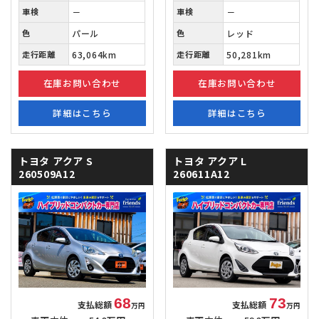
車検
－
車検
－
色
パール
色
レッド
走行距離
63,064km
走行距離
50,281km
在庫お問い合わせ
在庫お問い合わせ
詳細はこちら
詳細はこちら
トヨタ アクア
S
トヨタ アクア
L
260509A12
260611A12
68
73
支払総額
支払総額
万円
万円