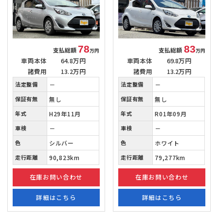
78
83
支払総額
支払総額
万円
万円
車両本体
64.8万円
車両本体
69.8万円
諸費用
13.2万円
諸費用
13.2万円
法定整備
－
法定整備
－
保証有無
無し
保証有無
無し
年式
H29年11月
年式
R01年09月
車検
－
車検
－
色
シルバー
色
ホワイト
走行距離
90,823km
走行距離
79,277km
在庫お問い合わせ
在庫お問い合わせ
詳細はこちら
詳細はこちら