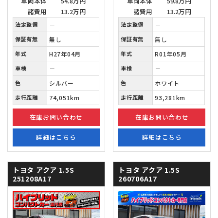
車両本体
54.8万円
車両本体
59.8万円
諸費用
13.2万円
諸費用
13.2万円
法定整備
－
法定整備
－
保証有無
無し
保証有無
無し
年式
H27年04月
年式
R01年05月
車検
－
車検
－
色
シルバー
色
ホワイト
走行距離
74,051km
走行距離
93,281km
在庫お問い合わせ
在庫お問い合わせ
詳細はこちら
詳細はこちら
トヨタ アクア
1.5S
トヨタ アクア
1.5S
251208A17
260706A17