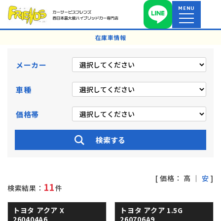
MENU
在庫車情報
メーカー
車種
価格帯
[ 価格：
高
｜
安
]
11
検索結果：
件
トヨタ アクア
X
トヨタ アクア
1.5G
260404A6
260706A9