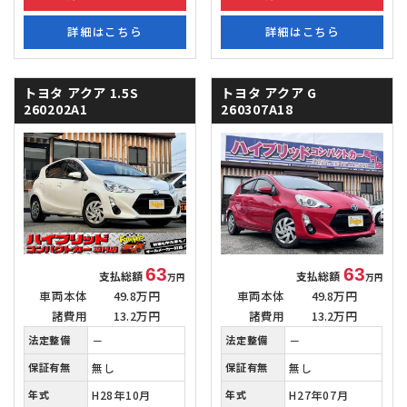
詳細はこちら
詳細はこちら
トヨタ アクア
1.5S
トヨタ アクア
G
260202A1
260307A18
63
63
支払総額
支払総額
万円
万円
車両本体
49.8万円
車両本体
49.8万円
諸費用
13.2万円
諸費用
13.2万円
法定整備
－
法定整備
－
保証有無
無し
保証有無
無し
年式
H28年10月
年式
H27年07月