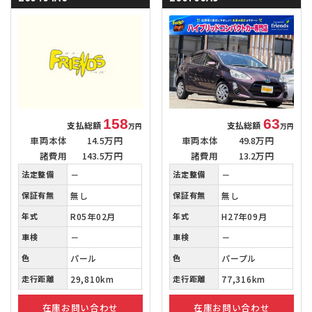
158
63
支払総額
支払総額
万円
万円
車両本体
14.5万円
車両本体
49.8万円
諸費用
143.5万円
諸費用
13.2万円
法定整備
－
法定整備
－
保証有無
無し
保証有無
無し
年式
R05年02月
年式
H27年09月
車検
－
車検
－
色
パール
色
パープル
走行距離
29,810km
走行距離
77,316km
在庫お問い合わせ
在庫お問い合わせ