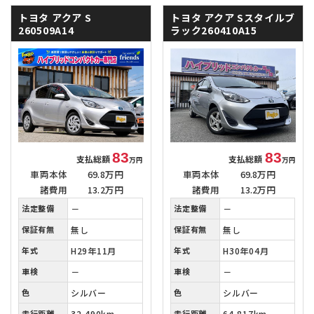
トヨタ アクア
S
トヨタ アクア
Sスタイルブ
260509A14
ラック260410A15
83
83
支払総額
支払総額
万円
万円
車両本体
69.8万円
車両本体
69.8万円
諸費用
13.2万円
諸費用
13.2万円
法定整備
－
法定整備
－
保証有無
無し
保証有無
無し
年式
H29年11月
年式
H30年04月
車検
－
車検
－
色
シルバー
色
シルバー
走行距離
32,490km
走行距離
64,817km