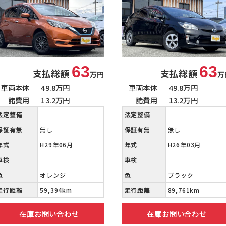
63
63
支払総額
支払総額
万円
万
車両本体
49.8万円
車両本体
49.8万円
諸費用
13.2万円
諸費用
13.2万円
法定整備
－
法定整備
－
保証有無
無し
保証有無
無し
年式
H29年06月
年式
H26年03月
車検
－
車検
－
色
オレンジ
色
ブラック
走行距離
59,394km
走行距離
89,761km
在庫お問い合わせ
在庫お問い合わせ