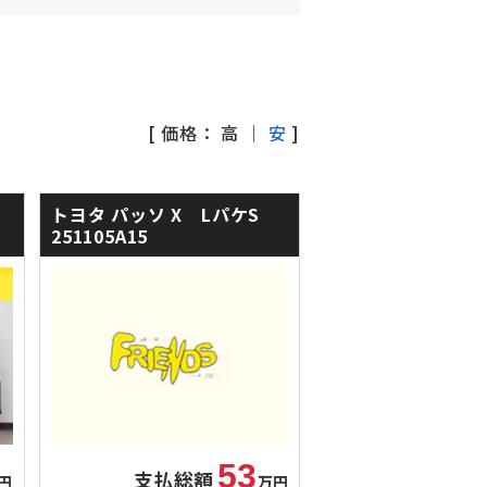
[ 価格：
高
｜
安
]
トヨタ パッソ
X LパケS
251105A15
53
支払総額
円
万円