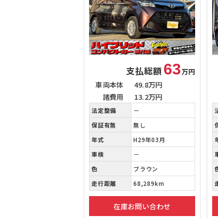
63
支払総額
万円
車両本体
49.8万円
諸費用
13.2万円
法定整備
－
保証有無
無し
年式
H29年03月
車検
－
色
ブラウン
走行距離
68,289km
在庫お問い合わせ