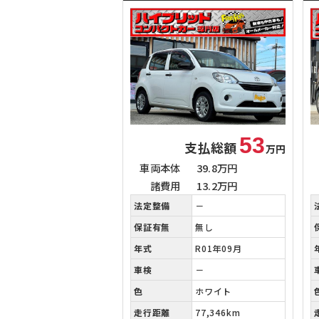
53
支払総額
万円
車両本体
39.8万円
諸費用
13.2万円
法定整備
－
保証有無
無し
年式
R01年09月
車検
－
色
ホワイト
走行距離
77,346km