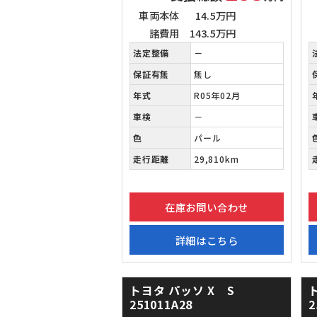
車両本体
14.5万円
諸費用
143.5万円
法定整備
－
保証有無
無し
年式
R05年02月
車検
－
色
パール
走行距離
29,810km
在庫お問い合わせ
詳細はこちら
トヨタ パッソ
X S
251011A28
2