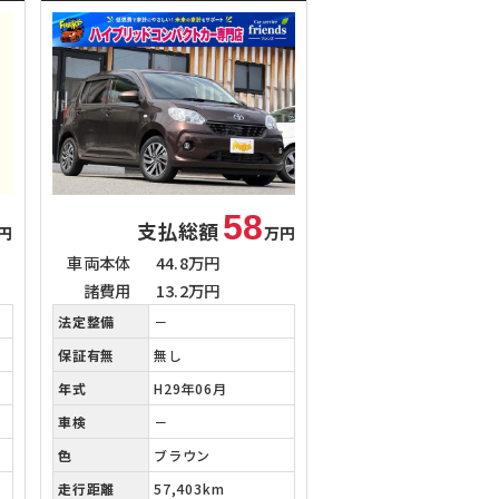
58
支払総額
円
万円
車両本体
44.8万円
諸費用
13.2万円
法定整備
－
保証有無
無し
年式
H29年06月
車検
－
色
ブラウン
走行距離
57,403km