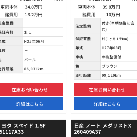
車両本体
34.8万円
車両本体
39.8万円
諸費用
13.2万円
諸費用
10万円
法定整備
－
付き(車輌価格に含
法定整備
む)
保証有無
無し
保証有無
付
(1ヶ月 1千km)
年式
H25年06月
年式
H27年08月
車検
－
車検
車検整備付
色
パール
色
ブラウン
走行距離
86,031km
走行距離
99,129km
在庫お問い合わせ
在庫お問い合わせ
詳細はこちら
詳細はこちら
トヨタ スペイド
1.5F
日産 ノート
メダリストX
51117A33
260409A37