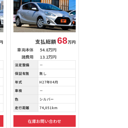
68
支払総額
円
万円
車両本体
54.8万円
諸費用
13.2万円
法定整備
－
保証有無
無し
年式
H27年04月
車検
－
色
シルバー
走行距離
74,051km
在庫お問い合わせ