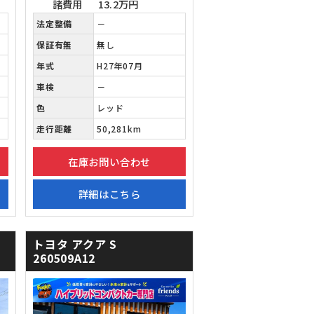
諸費用
13.2万円
法定整備
－
保証有無
無し
年式
H27年07月
車検
－
色
レッド
走行距離
50,281km
在庫お問い合わせ
詳細はこちら
トヨタ アクア
S
260509A12