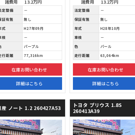
諸費用
13.2万円
諸費用
13.2万円
法定整備
－
法定整備
－
保証有無
無し
保証有無
無し
年式
H27年09月
年式
H28年10月
車検
－
車検
－
色
パープル
色
パール
走行距離
77,316km
走行距離
63,064km
在庫お問い合わせ
在庫お問い合わせ
詳細はこちら
詳細はこちら
トヨタ プリウス
1.8S
日産 ノート
1.2 260427A53
260413A39