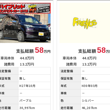
58
58
支払総額
支払総額
万円
万
車両本体
44.8万円
車両本体
44.8万円
諸費用
13.2万円
諸費用
13.2万円
法定整備
－
法定整備
－
保証有無
無し
保証有無
無し
年式
H27年10月
年式
H30年03月
車検
－
車検
－
色
パープル
色
シルバー
走行距離
30,997km
走行距離
46,207km