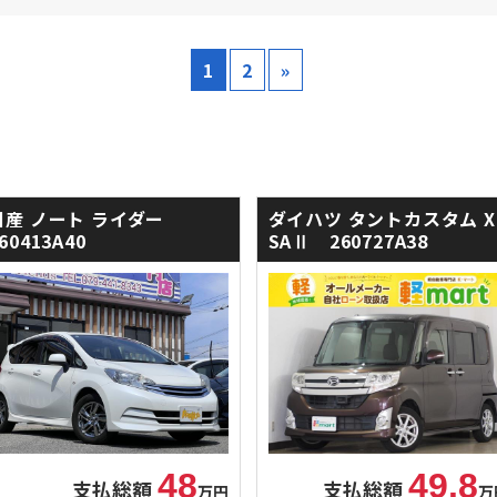
1
2
»
日産 ノート
ライダー
ダイハツ タントカスタム
X
60413A40
SAⅡ 260727A38
48
49.8
支払総額
支払総額
万円
万