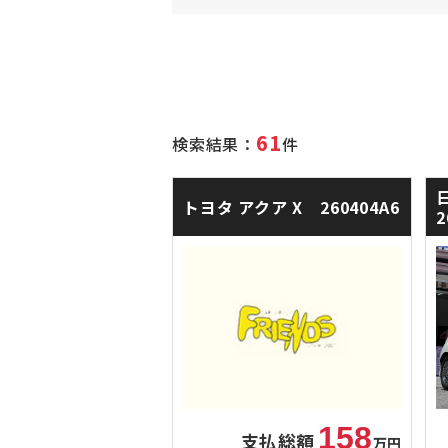
61
検索結果：
件
トヨタ アクア
X 260404A6
2
158
支払総額
万円