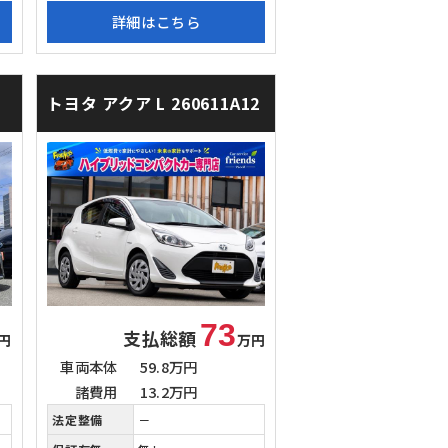
詳細はこちら
トヨタ アクア
L 260611A12
73
支払総額
円
万円
車両本体
59.8万円
諸費用
13.2万円
法定整備
－