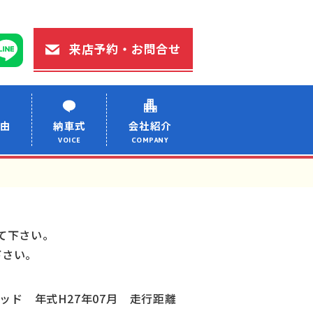
来店予約・お問合せ
由
納車式
会社紹介
VOICE
COMPANY
て下さい。
下さい。
 レッド 年式H27年07月 走行距離