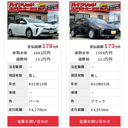
178
173
支払総額
支払総額
万円
万円
車両本体
164.8万円
車両本体
159.8万円
諸費用
13.2万円
諸費用
13.2万円
法定整備
－
法定整備
－
保証有無
無し
保証有無
無し
年式
R02年10月
年式
R02年09月
車検
－
車検
－
色
パール
色
ブラック
走行距離
54,270km
走行距離
64,955km
在庫お問い合わせ
在庫お問い合わせ