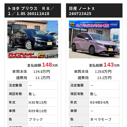
トヨタ プリウス Ｒ８／
日産 ノート
X
１／
1.8S 260112A18
260723A25
148
143
支払総額
支払総額
万円
万円
車両本体
134.8万円
車両本体
129.8万円
諸費用
13.2万円
諸費用
13.2万円
法定整備
－
法定整備
－
保証有無
無し
保証有無
無し
年式
H30年10月
年式
R04年04月
車検
R09年10月
車検
－
色
ブラック
色
オペラモーブ