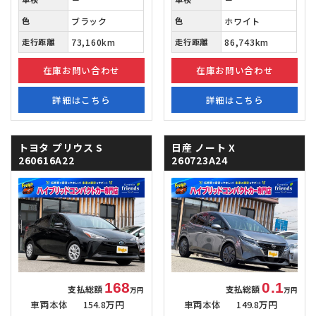
色
ブラック
色
ホワイト
走行距離
73,160km
走行距離
86,743km
在庫お問い合わせ
在庫お問い合わせ
詳細はこちら
詳細はこちら
トヨタ プリウス
S
日産 ノート
X
260616A22
260723A24
168
0.1
支払総額
支払総額
万円
万円
車両本体
154.8万円
車両本体
149.8万円