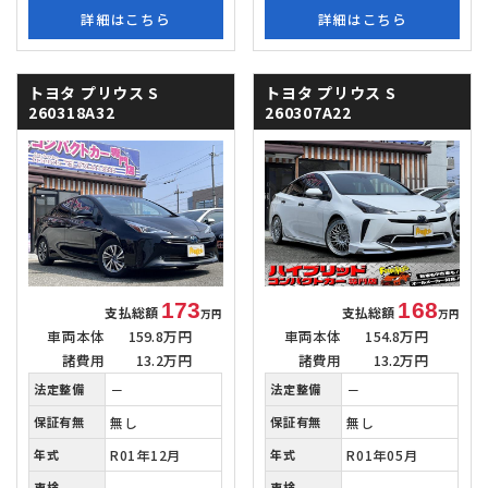
詳細はこちら
詳細はこちら
トヨタ プリウス
S
トヨタ プリウス
S
260318A32
260307A22
173
168
支払総額
支払総額
万円
万円
車両本体
159.8万円
車両本体
154.8万円
諸費用
13.2万円
諸費用
13.2万円
法定整備
－
法定整備
－
保証有無
無し
保証有無
無し
年式
R01年12月
年式
R01年05月
車検
－
車検
－