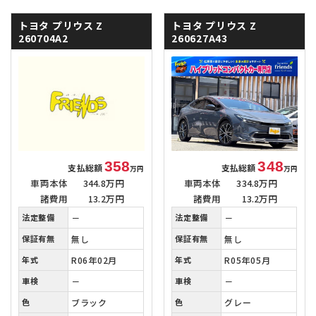
トヨタ プリウス
Z
トヨタ プリウス
Z
260704A2
260627A43
358
348
支払総額
支払総額
万円
万円
車両本体
344.8万円
車両本体
334.8万円
諸費用
13.2万円
諸費用
13.2万円
法定整備
－
法定整備
－
保証有無
無し
保証有無
無し
年式
R06年02月
年式
R05年05月
車検
－
車検
－
色
ブラック
色
グレー