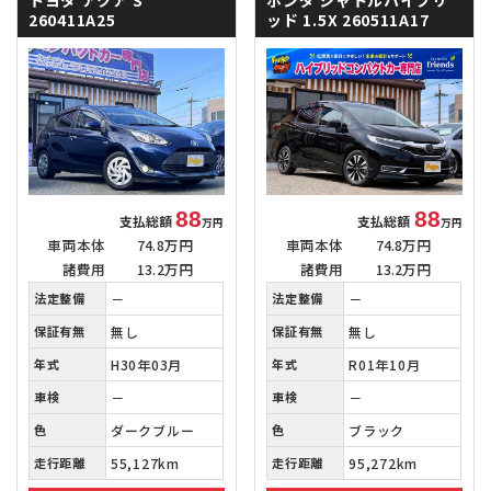
260411A25
ッド
1.5X 260511A17
88
88
支払総額
支払総額
万円
万円
車両本体
74.8万円
車両本体
74.8万円
諸費用
13.2万円
諸費用
13.2万円
法定整備
－
法定整備
－
保証有無
無し
保証有無
無し
年式
H30年03月
年式
R01年10月
車検
－
車検
－
色
ダークブルー
色
ブラック
走行距離
55,127km
走行距離
95,272km