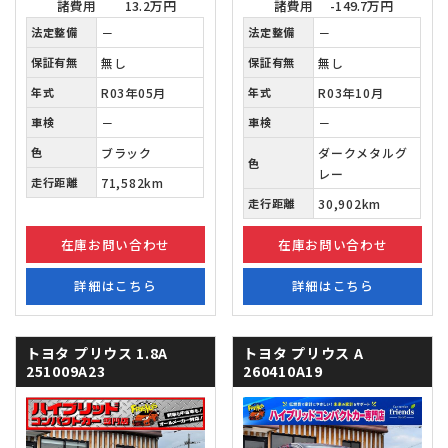
諸費用
13.2万円
諸費用
-149.7万円
法定整備
－
法定整備
－
保証有無
無し
保証有無
無し
年式
R03年05月
年式
R03年10月
車検
－
車検
－
色
ブラック
ダークメタルグ
色
レー
走行距離
71,582km
走行距離
30,902km
在庫お問い合わせ
在庫お問い合わせ
詳細はこちら
詳細はこちら
トヨタ プリウス
1.8A
トヨタ プリウス
A
251009A23
260410A19