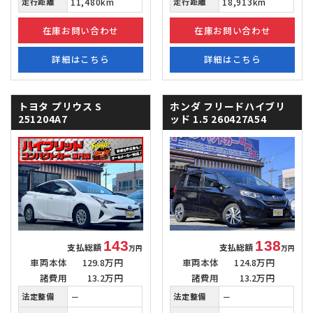
走行距離
11,480km
走行距離
18,913km
在庫お問い合わせ
在庫お問い合わせ
詳細はこちら
詳細はこちら
トヨタ プリウス
S
ホンダ フリードハイブリ
251204A7
ッド
1.5 260427A54
143
138
支払総額
支払総額
万円
万円
車両本体
129.8万円
車両本体
124.8万円
諸費用
13.2万円
諸費用
13.2万円
法定整備
－
法定整備
－