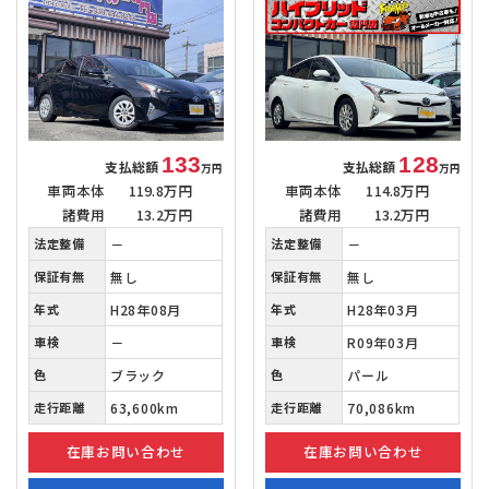
133
128
支払総額
支払総額
万円
万円
車両本体
119.8万円
車両本体
114.8万円
諸費用
13.2万円
諸費用
13.2万円
法定整備
－
法定整備
－
保証有無
無し
保証有無
無し
年式
H28年08月
年式
H28年03月
車検
－
車検
R09年03月
色
ブラック
色
パール
走行距離
63,600km
走行距離
70,086km
在庫お問い合わせ
在庫お問い合わせ