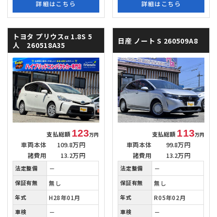
詳細はこちら
詳細はこちら
トヨタ プリウスα
1.8S 5
日産 ノート
S 260509A8
人 260518A35
123
113
支払総額
支払総額
万円
万円
車両本体
109.8万円
車両本体
99.8万円
諸費用
13.2万円
諸費用
13.2万円
法定整備
－
法定整備
－
保証有無
無し
保証有無
無し
年式
H28年01月
年式
R05年02月
車検
－
車検
－