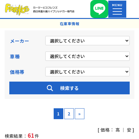
MENU
在庫車情報
メーカー
車種
価格帯
1
2
»
[ 価格：
高
｜
安
]
61
検索結果：
件