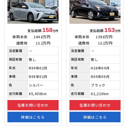
158
153
支払総額
支払総額
万円
万円
車両本体
144.8万円
車両本体
139.8万円
諸費用
13.2万円
諸費用
13.2万円
法定整備
－
法定整備
－
保証有無
無し
保証有無
無し
年式
R04年02月
年式
H28年04月
車検
R09年02月
車検
R09年09月
色
シルバー
色
ブラック
走行距離
65,450km
走行距離
82,220km
在庫お問い合わせ
在庫お問い合わせ
詳細はこちら
詳細はこちら