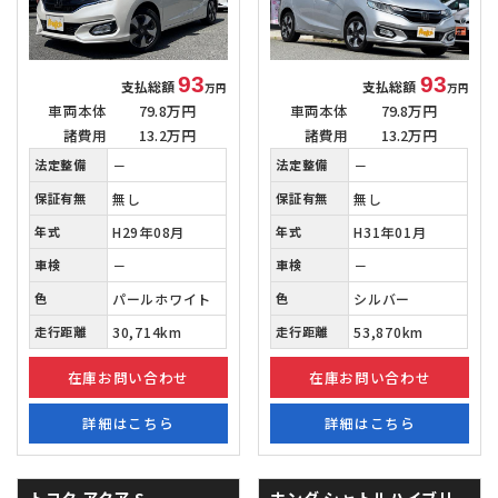
93
93
支払総額
支払総額
万円
万円
車両本体
79.8万円
車両本体
79.8万円
諸費用
13.2万円
諸費用
13.2万円
法定整備
－
法定整備
－
保証有無
無し
保証有無
無し
年式
H29年08月
年式
H31年01月
車検
－
車検
－
色
パールホワイト
色
シルバー
走行距離
30,714km
走行距離
53,870km
在庫お問い合わせ
在庫お問い合わせ
詳細はこちら
詳細はこちら
トヨタ アクア
S
ホンダ シャトルハイブリ