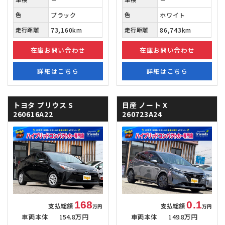
色
ブラック
色
ホワイト
走行距離
73,160km
走行距離
86,743km
在庫お問い合わせ
在庫お問い合わせ
詳細はこちら
詳細はこちら
トヨタ プリウス
S
日産 ノート
X
260616A22
260723A24
168
0.1
支払総額
支払総額
万円
万円
車両本体
154.8万円
車両本体
149.8万円