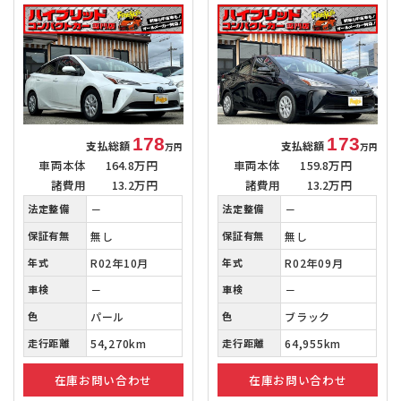
178
173
支払総額
支払総額
万円
万円
車両本体
164.8万円
車両本体
159.8万円
諸費用
13.2万円
諸費用
13.2万円
法定整備
－
法定整備
－
保証有無
無し
保証有無
無し
年式
R02年10月
年式
R02年09月
車検
－
車検
－
色
パール
色
ブラック
走行距離
54,270km
走行距離
64,955km
在庫お問い合わせ
在庫お問い合わせ