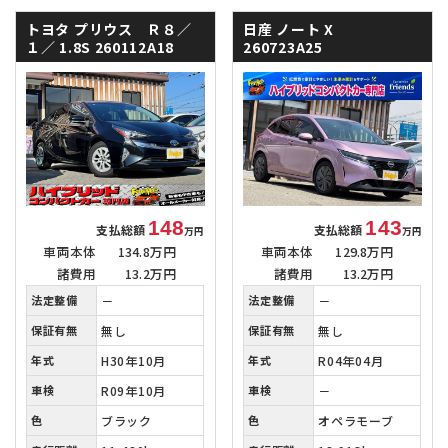
トヨタ プリウス Ｒ８／
日産 ノート
X
１／
1.8S 260112A18
260723A25
148
143
支払総額
支払総額
万円
万円
車両本体
134.8万円
車両本体
129.8万円
諸費用
13.2万円
諸費用
13.2万円
法定整備
－
法定整備
－
保証有無
無し
保証有無
無し
年式
H30年10月
年式
R04年04月
車検
R09年10月
車検
－
色
ブラック
色
オペラモーブ