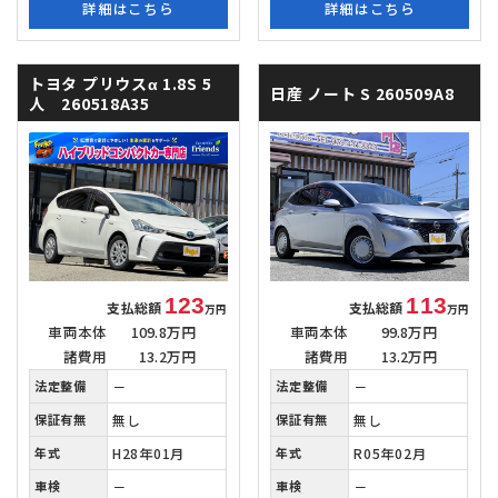
詳細はこちら
詳細はこちら
トヨタ プリウスα
1.8S 5
日産 ノート
S 260509A8
人 260518A35
123
113
支払総額
支払総額
万円
万円
車両本体
109.8万円
車両本体
99.8万円
諸費用
13.2万円
諸費用
13.2万円
法定整備
－
法定整備
－
保証有無
無し
保証有無
無し
年式
H28年01月
年式
R05年02月
車検
－
車検
－