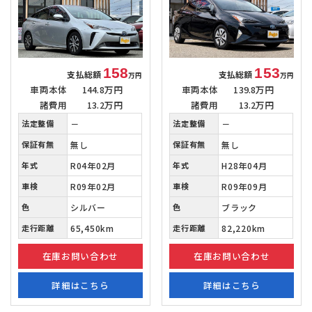
158
153
支払総額
支払総額
万円
万円
車両本体
144.8万円
車両本体
139.8万円
諸費用
13.2万円
諸費用
13.2万円
法定整備
－
法定整備
－
保証有無
無し
保証有無
無し
年式
R04年02月
年式
H28年04月
車検
R09年02月
車検
R09年09月
色
シルバー
色
ブラック
走行距離
65,450km
走行距離
82,220km
在庫お問い合わせ
在庫お問い合わせ
詳細はこちら
詳細はこちら