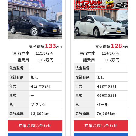
133
128
支払総額
支払総額
万円
万円
車両本体
119.8万円
車両本体
114.8万円
諸費用
13.2万円
諸費用
13.2万円
法定整備
－
法定整備
－
保証有無
無し
保証有無
無し
年式
H28年08月
年式
H28年03月
車検
－
車検
R09年03月
色
ブラック
色
パール
走行距離
63,600km
走行距離
70,086km
在庫お問い合わせ
在庫お問い合わせ