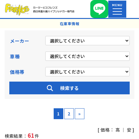
MENU
在庫車情報
メーカー
車種
価格帯
1
2
»
[ 価格：
高
｜
安
]
61
検索結果：
件