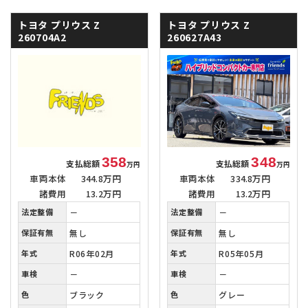
トヨタ プリウス
Z
トヨタ プリウス
Z
260704A2
260627A43
358
348
支払総額
支払総額
万円
万円
車両本体
344.8万円
車両本体
334.8万円
諸費用
13.2万円
諸費用
13.2万円
法定整備
－
法定整備
－
保証有無
無し
保証有無
無し
年式
R06年02月
年式
R05年05月
車検
－
車検
－
色
ブラック
色
グレー