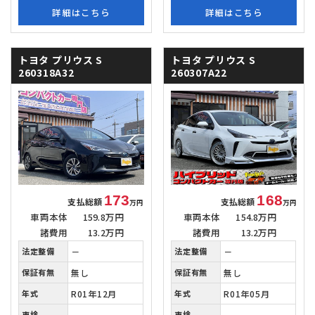
詳細はこちら
詳細はこちら
トヨタ プリウス
S
トヨタ プリウス
S
260318A32
260307A22
173
168
支払総額
支払総額
万円
万円
車両本体
159.8万円
車両本体
154.8万円
諸費用
13.2万円
諸費用
13.2万円
法定整備
－
法定整備
－
保証有無
無し
保証有無
無し
年式
R01年12月
年式
R01年05月
車検
－
車検
－