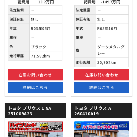
諸費用
13.2万円
諸費用
-149.7万円
法定整備
－
法定整備
－
保証有無
無し
保証有無
無し
年式
R03年05月
年式
R03年10月
車検
－
車検
－
色
ブラック
ダークメタルグ
色
レー
走行距離
71,582km
走行距離
30,902km
在庫お問い合わせ
在庫お問い合わせ
詳細はこちら
詳細はこちら
トヨタ プリウス
1.8A
トヨタ プリウス
A
251009A23
260410A19