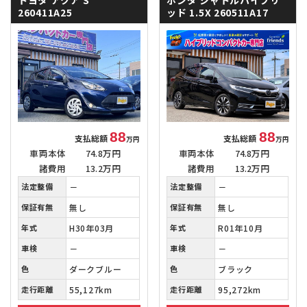
260411A25
ッド
1.5X 260511A17
88
88
支払総額
支払総額
万円
万円
車両本体
74.8万円
車両本体
74.8万円
諸費用
13.2万円
諸費用
13.2万円
法定整備
－
法定整備
－
保証有無
無し
保証有無
無し
年式
H30年03月
年式
R01年10月
車検
－
車検
－
色
ダークブルー
色
ブラック
走行距離
55,127km
走行距離
95,272km