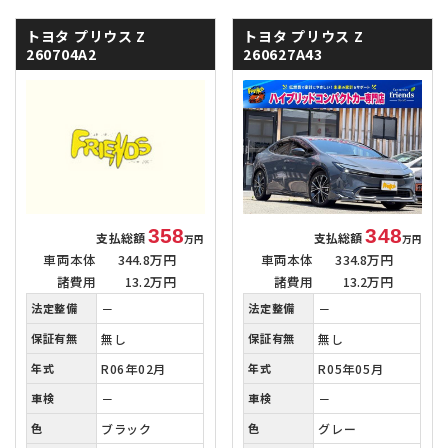
トヨタ プリウス
Z
トヨタ プリウス
Z
260704A2
260627A43
358
348
支払総額
支払総額
万円
万円
車両本体
344.8万円
車両本体
334.8万円
諸費用
13.2万円
諸費用
13.2万円
法定整備
－
法定整備
－
保証有無
無し
保証有無
無し
年式
R06年02月
年式
R05年05月
車検
－
車検
－
色
ブラック
色
グレー