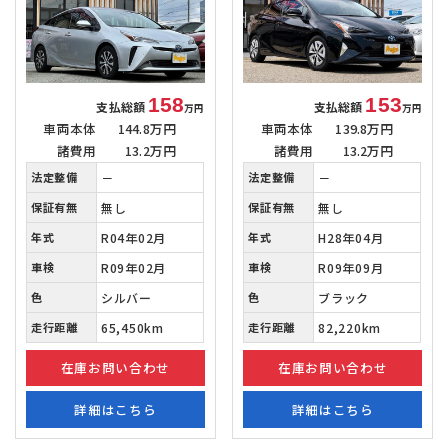
158
153
支払総額
支払総額
万円
万円
車両本体
144.8万円
車両本体
139.8万円
諸費用
13.2万円
諸費用
13.2万円
法定整備
－
法定整備
－
保証有無
無し
保証有無
無し
年式
R04年02月
年式
H28年04月
車検
R09年02月
車検
R09年09月
色
シルバー
色
ブラック
走行距離
65,450km
走行距離
82,220km
在庫お問い合わせ
在庫お問い合わせ
詳細はこちら
詳細はこちら