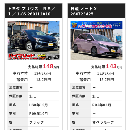
トヨタ プリウス Ｒ８／
日産 ノート
X
１／
1.8S 260112A18
260723A25
148
143
支払総額
支払総額
万円
万円
車両本体
134.8万円
車両本体
129.8万円
諸費用
13.2万円
諸費用
13.2万円
法定整備
－
法定整備
－
保証有無
無し
保証有無
無し
年式
H30年10月
年式
R04年04月
車検
R09年10月
車検
－
色
ブラック
色
オペラモーブ