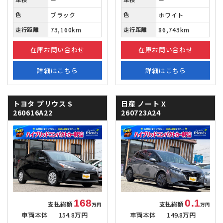
色
ブラック
色
ホワイト
走行距離
73,160km
走行距離
86,743km
在庫お問い合わせ
在庫お問い合わせ
詳細はこちら
詳細はこちら
トヨタ プリウス
S
日産 ノート
X
260616A22
260723A24
168
0.1
支払総額
支払総額
万円
万円
車両本体
154.8万円
車両本体
149.8万円