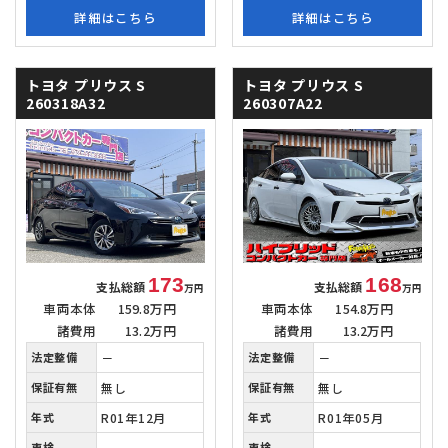
詳細はこちら
詳細はこちら
トヨタ プリウス
S
トヨタ プリウス
S
260318A32
260307A22
173
168
支払総額
支払総額
万円
万円
車両本体
159.8万円
車両本体
154.8万円
諸費用
13.2万円
諸費用
13.2万円
法定整備
－
法定整備
－
保証有無
無し
保証有無
無し
年式
R01年12月
年式
R01年05月
車検
－
車検
－