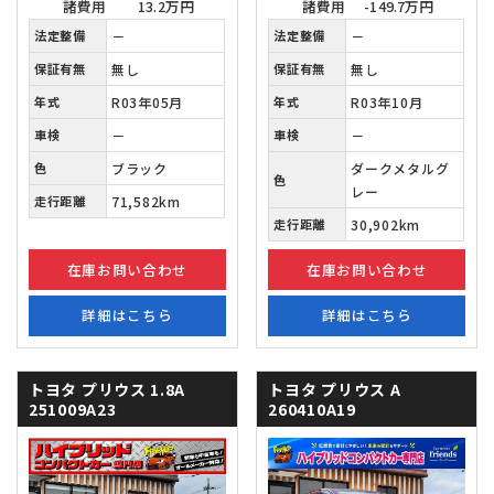
諸費用
13.2万円
諸費用
-149.7万円
法定整備
－
法定整備
－
保証有無
無し
保証有無
無し
年式
R03年05月
年式
R03年10月
車検
－
車検
－
色
ブラック
ダークメタルグ
色
レー
走行距離
71,582km
走行距離
30,902km
在庫お問い合わせ
在庫お問い合わせ
詳細はこちら
詳細はこちら
トヨタ プリウス
1.8A
トヨタ プリウス
A
251009A23
260410A19