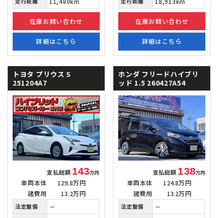
走行距離
11,480km
走行距離
18,913km
在庫お問い合わせ
在庫お問い合わせ
詳細はこちら
詳細はこちら
トヨタ プリウス
S
ホンダ フリードハイブリ
251204A7
ッド
1.5 260427A54
143
138
支払総額
支払総額
万円
万円
車両本体
129.8万円
車両本体
124.8万円
諸費用
13.2万円
諸費用
13.2万円
法定整備
－
法定整備
－