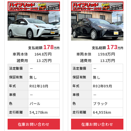
178
173
支払総額
支払総額
万円
万円
車両本体
164.8万円
車両本体
159.8万円
諸費用
13.2万円
諸費用
13.2万円
法定整備
－
法定整備
－
保証有無
無し
保証有無
無し
年式
R02年10月
年式
R02年09月
車検
－
車検
－
色
パール
色
ブラック
走行距離
54,270km
走行距離
64,955km
在庫お問い合わせ
在庫お問い合わせ