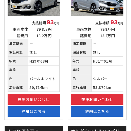
93
93
支払総額
支払総額
万円
万円
車両本体
79.8万円
車両本体
79.8万円
諸費用
13.2万円
諸費用
13.2万円
法定整備
－
法定整備
－
保証有無
無し
保証有無
無し
年式
H29年08月
年式
H31年01月
車検
－
車検
－
色
パールホワイト
色
シルバー
走行距離
30,714km
走行距離
53,870km
在庫お問い合わせ
在庫お問い合わせ
詳細はこちら
詳細はこちら
トヨタ アクア
S
ホンダ シャトルハイブリ