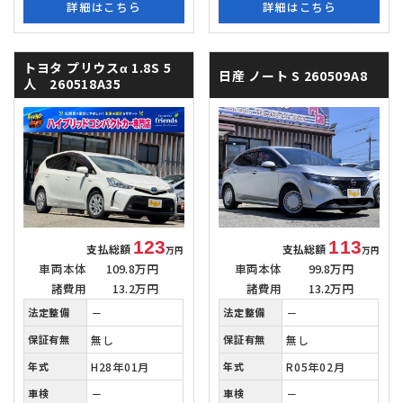
詳細はこちら
詳細はこちら
トヨタ プリウスα
1.8S 5
日産 ノート
S 260509A8
人 260518A35
123
113
支払総額
支払総額
万円
万円
車両本体
109.8万円
車両本体
99.8万円
諸費用
13.2万円
諸費用
13.2万円
法定整備
－
法定整備
－
保証有無
無し
保証有無
無し
年式
H28年01月
年式
R05年02月
車検
－
車検
－