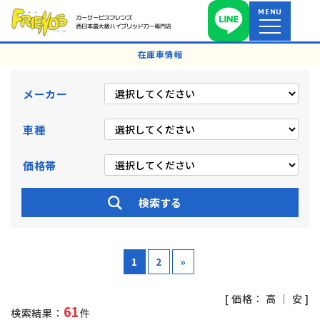
MENU
在庫車情報
メーカー
車種
価格帯
1
2
»
[ 価格：
高
｜
安
]
61
検索結果：
件