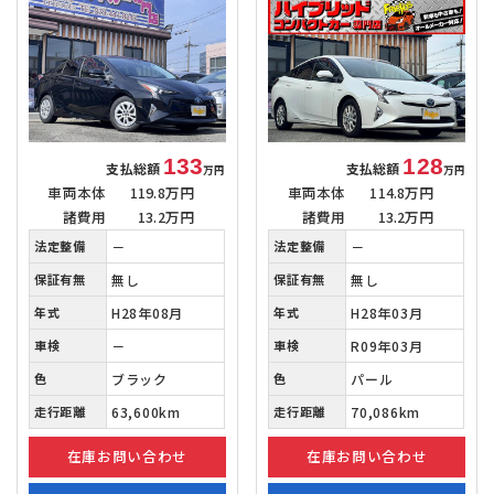
133
128
支払総額
支払総額
万円
万円
車両本体
119.8万円
車両本体
114.8万円
諸費用
13.2万円
諸費用
13.2万円
法定整備
－
法定整備
－
保証有無
無し
保証有無
無し
年式
H28年08月
年式
H28年03月
車検
－
車検
R09年03月
色
ブラック
色
パール
走行距離
63,600km
走行距離
70,086km
在庫お問い合わせ
在庫お問い合わせ