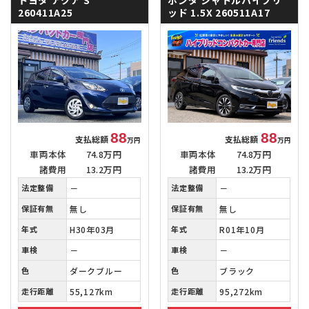
260411A25
ッド
1.5X 260511A17
88
88
支払総額
支払総額
万円
万円
車両本体
74.8万円
車両本体
74.8万円
諸費用
13.2万円
諸費用
13.2万円
法定整備
－
法定整備
－
保証有無
無し
保証有無
無し
年式
H30年03月
年式
R01年10月
車検
－
車検
－
色
ダークブルー
色
ブラック
走行距離
55,127km
走行距離
95,272km